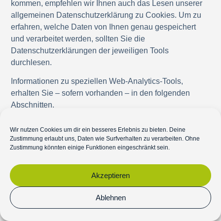
kommen, empfehlen wir Ihnen auch das Lesen unserer
allgemeinen Datenschutzerklärung zu Cookies. Um zu
erfahren, welche Daten von Ihnen genau gespeichert
und verarbeitet werden, sollten Sie die
Datenschutzerklärungen der jeweiligen Tools
durchlesen.
Informationen zu speziellen Web-Analytics-Tools,
erhalten Sie – sofern vorhanden – in den folgenden
Abschnitten.
Google Analytics
Wir nutzen Cookies um dir ein besseres Erlebnis zu bieten. Deine
Zustimmung erlaubt uns, Daten wie Surfverhalten zu verarbeiten. Ohne
Datenschutzerklärung
Zustimmung könnten einige Funktionen eingeschränkt sein.
Google Analytics Datenschutzerklärung
Akzeptieren
Zusammenfassung
👥 Betroffene: Besucher der Website
Ablehnen
🤝 Zweck: Auswertung der
Besucherinformationen zur Optimierung des