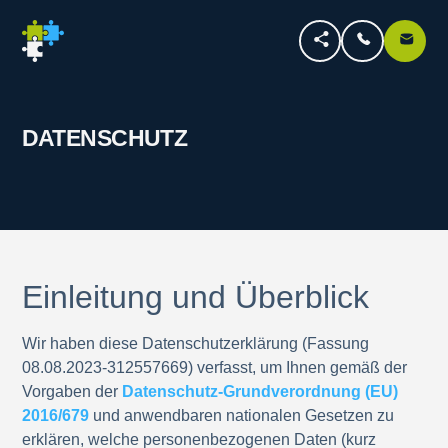
DATENSCHUTZ
Einleitung und Überblick
Wir haben diese Datenschutzerklärung (Fassung
08.08.2023-312557669) verfasst, um Ihnen gemäß der
Vorgaben der
Datenschutz-Grundverordnung (EU)
2016/679
und anwendbaren nationalen Gesetzen zu
erklären, welche personenbezogenen Daten (kurz